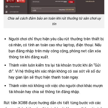
Chia sẻ cách đảm bảo an toàn khi rút thưởng từ sân chơi uy
tín
Người chơi chỉ thực hiện yêu cầu rút thưởng trên thiết bị
cá nhân, có tính an toàn cao như laptop, điện thoại. Nếu
bạn đăng nhập trên máy công cộng, phòng net cần xóa
thông tin khi đăng xuất.
Thành viên luôn kiểm tra lại tài khoản trước khi ấn “Gửi
đi”. Vì hệ thống khi xác nhận không có sai sót về số dư
hay gian lận sẽ thực hiện thanh toán ngay.
Thành viên nói không với việc cho người chơi khác mượn
tài khoản hay chia sẻ thông tin đăng nhập.
Rút tiền XO88 được hướng dẫn chi tiết từng bước với các