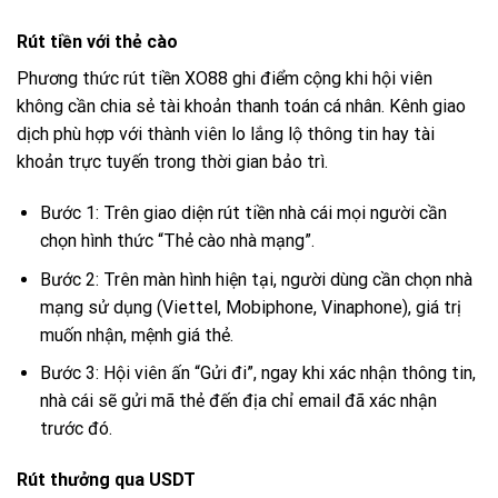
Rút tiền với thẻ cào
Phương thức rút tiền XO88 ghi điểm cộng khi hội viên
không cần chia sẻ tài khoản thanh toán cá nhân. Kênh giao
dịch phù hợp với thành viên lo lắng lộ thông tin hay tài
khoản trực tuyến trong thời gian bảo trì.
Bước 1: Trên giao diện rút tiền nhà cái mọi người cần
chọn hình thức “Thẻ cào nhà mạng”.
Bước 2: Trên màn hình hiện tại, người dùng cần chọn nhà
mạng sử dụng (Viettel, Mobiphone, Vinaphone), giá trị
muốn nhận, mệnh giá thẻ.
Bước 3: Hội viên ấn “Gửi đi”, ngay khi xác nhận thông tin,
nhà cái sẽ gửi mã thẻ đến địa chỉ email đã xác nhận
trước đó.
Rút thưởng qua USDT