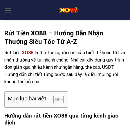
Skip
to
content
Rút Tiền XO88 – Hướng Dẫn Nhận
Thưởng Siêu Tốc Từ A-Z
Rút tiền
XO88
là thủ tục người chơi cần biết để hoàn tất và
nhận thưởng về túi nhanh chóng. Nhà cái xây dựng quy trình
đơn giản qua nhiều kênh như ngân hàng, thẻ cào, USDT.
Hướng dẫn chi tiết từng bước sau đây là điều mọi người
không thể bỏ qua.
Mục lục bài viết
Hướng dẫn rút tiền XO88 qua từng kênh giao
dịch