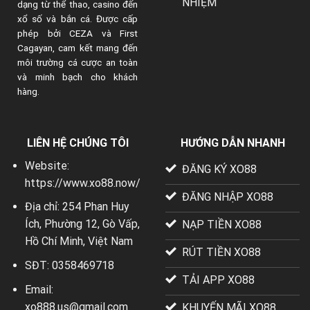
NHIỆM
dạng từ thể thao, casino đến
xổ số và bắn cá. Được cấp
phép bởi CEZA và First
Cagayan, cam kết mang đến
môi trường cá cược an toàn
và minh bạch cho khách
hàng.
LIÊN HỆ CHÚNG TÔI
HƯỚNG DẪN NHANH
Website:
ĐĂNG KÝ XO88
https://www.xo88.now/
ĐĂNG NHẬP XO88
Địa chỉ: 254 Phan Huy
Ích, Phường 12, Gò Vấp,
NẠP TIỀN XO88
Hồ Chí Minh, Việt Nam
RÚT TIỀN XO88
SĐT: 0358469718
TẢI APP XO88
Email:
xo888.us@gmail.com
KHUYẾN MÃI XO88