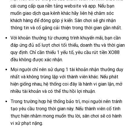
cái cung cấp qua nền tảng website và app. Nếu bạn
muốn giao dịch qua kênh khác hãy liên hệ chăm sóc
khách hàng để đóng góp ý kiến. Sân chơi sẽ ghi nhận
thông tin và cố gắng cải thiện trong thời gian gần nhất.
Với khoản thưởng từ chương trình khuyến mãi, bạn cần
đáp ứng đủ số lượt chơi tối thiểu, doanh thu và thời gian
quy định. Chỉ cần thiếu 1 yếu tố, yêu cầu rút tiền XO88
đều không được xác nhận.
Mọi người chỉ nên sử dụng 1 tài khoản nhận thưởng duy
nhất và không trùng lặp với thành viên khác. Nếu phát
hiện giống nhau, hệ thống coi đây là hành vi gian lận, mở
nhiều tài khoản và có thể thu hồi lợi nhuận.
Trong trường hợp hệ thống bảo trì, mọi người nên tránh
tạo yêu cầu trong thời gian này. Nếu thành viên cố tình
thực hiện nhằm mong muốn thu lời, sân chơi sẽ có hành
vi xử phạt nặng.