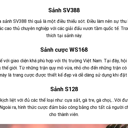
Sảnh SV388
sảnh SV388 thì quả là một điều thiếu sót. Điều làm nên sự thu h
 các cao thủ chuyên nghiệp với các giải đấu vươn tầm quốc tế. Tr
thích tại sảnh này.
Sảnh cược WS168
 với giao diện khá phù hợp với thị trường Việt Nam. Tại đây, hội 
g thế giới. Từ những trận quy mô vừa, nhỏ cho đến những trận có
này là trang cược được thiết kế đẹp và dễ dàng sử dụng khi đặt
Sảnh S128
ịch liệt với đủ các thể loại như: cựa sắt, gà tre, gà chọi,…Với 
Ngoài ra, hình thức cược đảm bảo công bằng cho tất cả người c
cho thành viên.