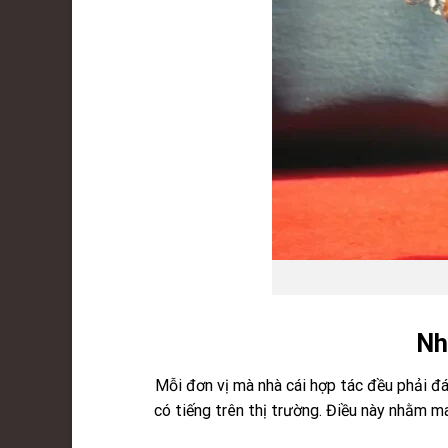
Nh
Mỗi đơn vị mà nhà cái hợp tác đều phải đ
có tiếng trên thị trường. Điều này nhằm m