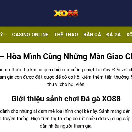
Ý
CASINO ONLINE
THỂ THAO
BẮN CÁ
ĐÁ GÀ
XỔ
– Hòa Mình Cùng Những Màn Giao C
mo thực thụ khi có quá nhiều sự cuồng nhiệt tại đây. Đến với c
tham gia còn được đặt cược để có cơ hội kiếm thêm tiền thưởng.
thú vị cho hội viên.
Giới thiệu sảnh chơi Đá gà XO88
dành cho những ai đam mê loại hình chọi kê này. Sảnh mang đến
c truyền thống. Hiện trên thị trường có rất nhiều đơn vị cung cấ
dẫn nhiều người tham gia.