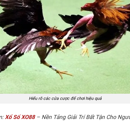
Hiểu rõ các cửa cược để chơi hiệu quả
m:
Xổ Số XO88
– Nền Tảng Giải Trí Bất Tận Cho Ngư