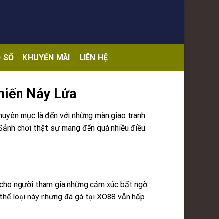
 SỐ
KHUYẾN MÃI
LIÊN HỆ
hiến Nảy Lửa
huyên mục là đến với những màn giao tranh
 Sảnh chơi thật sự mang đến quá nhiều điều
 cho người tham gia những cảm xúc bất ngờ
p thể loại này nhưng đá gà tại XO88 vẫn hấp