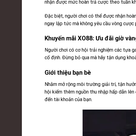
nhận được mức hoàn trả cược theo tuần kh
Đặc biệt, người chơi có thể được nhận hoàn
ngay lập tức mà không yêu cầu vòng cược 
Khuyến mãi XO88: Ưu đãi giờ vàn
Người chơi có cơ hội trải nghiệm các tựa g
cố định. Đừng bỏ qua mà hãy tận dụng khoả
Giới thiệu bạn bè
Nhằm mở rộng môi trường giải trí, tận hưởn
hội kiếm thêm nguồn thu nhập hấp dẫn lên 
đến tài khoản của bạn.