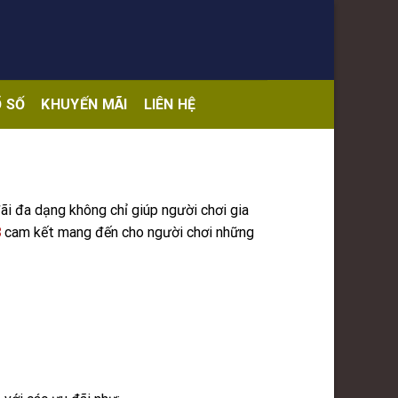
 SỐ
KHUYẾN MÃI
LIÊN HỆ
ãi đa dạng không chỉ giúp người chơi gia
8
cam kết mang đến cho người chơi những