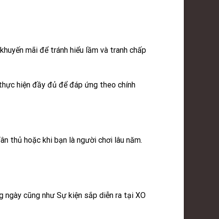
 khuyến mãi để tránh hiểu lầm và tranh chấp
 thực hiện đầy đủ để đáp ứng theo chính
ân thủ hoặc khi bạn là người chơi lâu năm.
g ngày cũng như Sự kiện sắp diễn ra tại XO