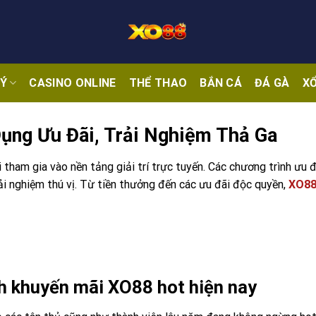
Ý
CASINO ONLINE
THỂ THAO
BẮN CÁ
ĐÁ GÀ
XỔ
ụng Ưu Đãi, Trải Nghiệm Thả Ga
tham gia vào nền tảng giải trí trực tuyến. Các chương trình ưu đ
ải nghiệm thú vị. Từ tiền thưởng đến các ưu đãi độc quyền,
XO8
h khuyến mãi XO88 hot hiện nay