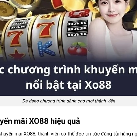
Đa dạng chương trình dành cho mọi thành viên
yến mãi XO88 hiệu quả
khuyến mãi XO88, thành viên có thể đọc tin tức đăng tải hằng ng