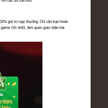
với các ưu đãi như:
0% giá trị nạp thưởng. Chỉ cần bạn hoàn
ệm game tốt nhất, làm quen giao diện mà