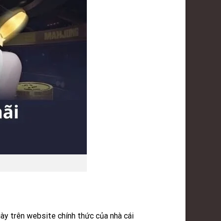
ày trên website chính thức của nhà cái