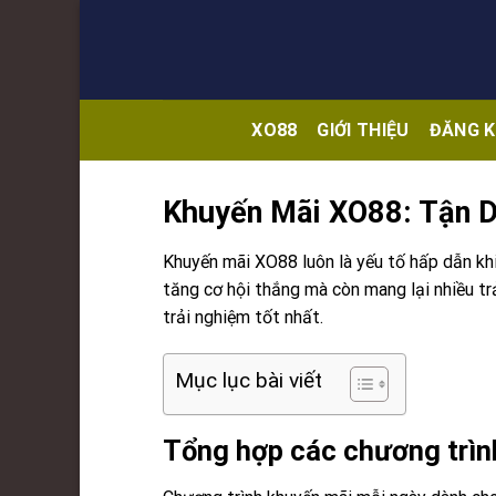
Skip
to
content
XO88
GIỚI THIỆU
ĐĂNG K
Khuyến Mãi XO88: Tận D
Khuyến mãi XO88 luôn là yếu tố hấp dẫn khi 
tăng cơ hội thắng mà còn mang lại nhiều tr
trải nghiệm tốt nhất.
Mục lục bài viết
Tổng hợp các chương trìn