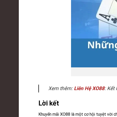
Xem thêm:
Liên Hệ XO88
: Kết
Lời kết
Khuyến mãi XO88 là một cơ hội tuyệt vời ch