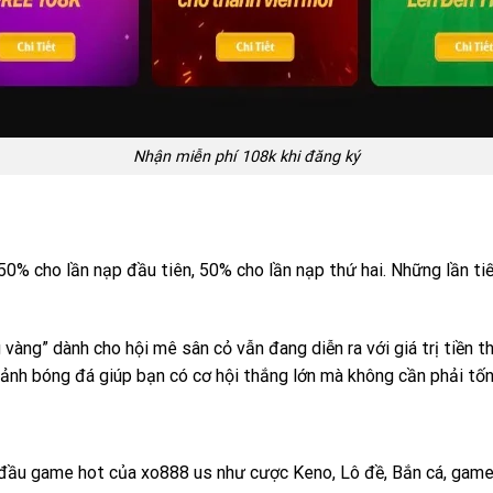
Nhận miễn phí 108k khi đăng ký
0% cho lần nạp đầu tiên, 50% cho lần nạp thứ hai. Những lần ti
vàng” dành cho hội mê sân cỏ vẫn đang diễn ra với giá trị tiền 
sảnh bóng đá giúp bạn có cơ hội thắng lớn mà không cần phải tốn 
c đầu game hot của xo888 us như cược Keno, Lô đề, Bắn cá, gam